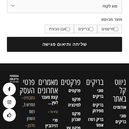
מוצר מבוקש
פרקטים
בריקים
אבן טבעית
שליחה ותיאום פגישה
ניווט
בריקים
פרקטים
מאמרים
פרטי
קל
אחרונים
העסק
סוגי
פרקטים
בריקים
באתר
קצת מעבר
כתובתינו
-
פרקט
לעץ…
בריקים
למינציה
החרש 3,
אודותינו
מפירוק
רמת
קרא עוד »
פרקט
סוגי
השרון
בריק רטרו
שברון
פרי
בריקים
אפור
דוידוביץ
טלפון
-
פרקט עץ