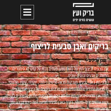
דף הבית
»
בריקים ואבן טבעית לריצוף
בריקים ואבן טבעית לריצוף
תוכן עניינים
אבן טבעית לריצוף חוץ של בתים נשען פעמים רבות על קוים לא סימטריים
המשלבים צבעים וגוונים שונים.
ריצוף חוץ באבן טבעית מעניקות מראה מרשים וייחודי, יוקרתי, עשיר ואלגנטי
מהמראות הרגלים והסטנדרטים שאנו מכירים ויודעים של ריצוף אבן טבעית.
חיפוי אבן טבעית לריצוף חוץ הם סוג נוסף של בריקים מפרוק הנשמרים בקפידה
ורמת איכותם אינה נפגמת, ריצוף באבן טבעית מציעה רמת בידוד גבוהה עם
מראה ייחודי.