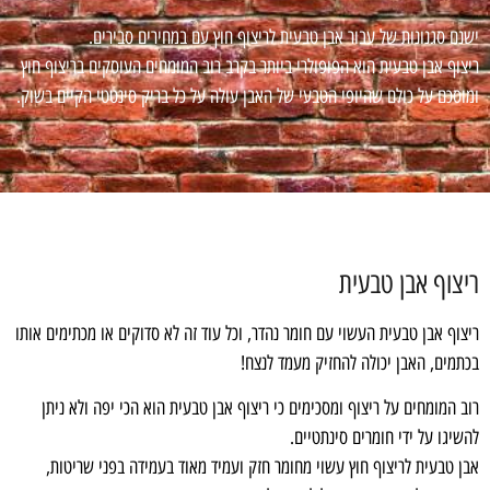
ישנם סגנונות של עבור אבן טבעית לריצוף חוץ עם במחירים סבירים.
ריצוף אבן טבעית הוא הפופולרי ביותר בקרב רוב המומחים העוסקים בריצוף חוץ
ומוסכם על כולם שהיופי הטבעי של האבן עולה על כל בריק סינטטי הקיים בשוק.
ריצוף אבן טבעית
ריצוף אבן טבעית העשוי עם חומר נהדר, וכל עוד זה לא סדוקים או מכתימים אותו
בכתמים, האבן יכולה להחזיק מעמד לנצח!
רוב המומחים על ריצוף ומסכימים כי ריצוף אבן טבעית הוא הכי יפה ולא ניתן
להשיגו על ידי חומרים סינתטיים.
אבן טבעית לריצוף חוץ עשוי מחומר חזק ועמיד מאוד בעמידה בפני שריטות,