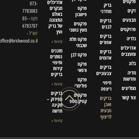
פרקטים
אדריכלים
073-
בריק
פרקט
מבקרים
דקים
מודרני
7783083
באולם
פישבון
פקס
- 03-
מבצעים
התצוגה
בריקים
פרקטים
של בריק
6783707
לבנים
פרויקטים
מעץ גושני
ועץ
דוא"ל
-
בריקים
גלריה
פרקט תלת
office@brickwood.co.il
אפורים
קרא עוד »
שכבתי
אדריכלים
מזגנים
בריקים
ומעצבים
פרקט לבן
נסתרים
אדומים
וחיפוי
בלוג
פרקט
בריקים
קירות
ורסאי
מדיה
צבעוניים
בריקים
וחדשות
פרקט
חיפוי
קרא עוד »
פולימרי
ממליצים
ריצפה
בריקים
פרקטים
צור קשר
בריקים
מפירוק –
קוויק סטפ
ואבן
תקינה
טבעית
חדשה
לריצוף
קרא עוד »