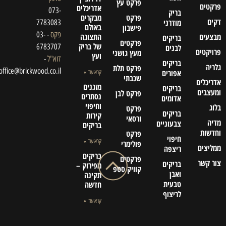
פרקט עץ
פרקטים
אדריכלים
073-
בריק
פרקט
מבקרים
דקים
מודרני
7783083
באולם
פישבון
פקס
- 03-
מבצעים
התצוגה
בריקים
פרקטים
של בריק
6783707
לבנים
פרויקטים
מעץ גושני
ועץ
דוא"ל
-
בריקים
גלריה
פרקט תלת
office@brickwood.co.il
אפורים
קרא עוד »
שכבתי
אדריכלים
מזגנים
בריקים
ומעצבים
פרקט לבן
נסתרים
אדומים
וחיפוי
בלוג
פרקט
בריקים
קירות
ורסאי
מדיה
צבעוניים
בריקים
וחדשות
פרקט
חיפוי
קרא עוד »
פולימרי
ממליצים
ריצפה
בריקים
פרקטים
צור קשר
בריקים
מפירוק –
קוויק סטפ
ואבן
תקינה
טבעית
חדשה
לריצוף
קרא עוד »