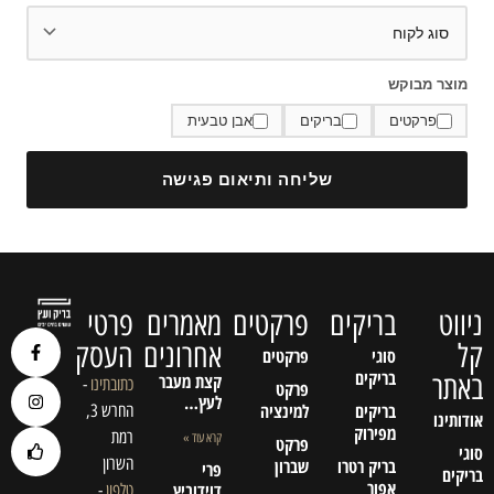
מוצר מבוקש
פרקטים
בריקים
אבן טבעית
שליחה ותיאום פגישה
ניווט
בריקים
פרקטים
מאמרים
פרטי
קל
אחרונים
העסק
סוגי
פרקטים
בריקים
באתר
קצת מעבר
כתובתינו
-
פרקט
לעץ…
בריקים
למינציה
החרש 3,
אודותינו
מפירוק
רמת
קרא עוד »
פרקט
סוגי
השרון
בריק רטרו
שברון
פרי
בריקים
אפור
דוידוביץ
טלפון
-