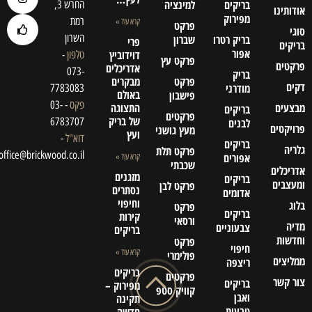
בריקים
למינציה
החרש 3,
אודותינו
מפירוק
רמת
קרא עוד »
פרקט
סוגי
השרון
בריק רטרו
שברון
פרי
בריקים
אפור
דוידוביץ
טלפון
-
פרקט עץ
פרקטים
אדריכלים
073-
בריק
פרקט
מבקרים
דקים
מודרני
7783083
באולם
פישבון
פקס
- 03-
מבצעים
התצוגה
בריקים
פרקטים
של בריק
6783707
לבנים
פרויקטים
מעץ גושני
ועץ
דוא"ל
-
בריקים
גלריה
פרקט תלת
office@brickwood.co.il
אפורים
קרא עוד »
שכבתי
אדריכלים
מזגנים
בריקים
ומעצבים
פרקט לבן
נסתרים
אדומים
וחיפוי
בלוג
פרקט
בריקים
קירות
ורסאי
מדיה
צבעוניים
בריקים
וחדשות
פרקט
חיפוי
קרא עוד »
פולימרי
ממליצים
ריצפה
בריקים
פרקטים
צור קשר
בריקים
מפירוק –
קוויק סטפ
ואבן
תקינה
טבעית