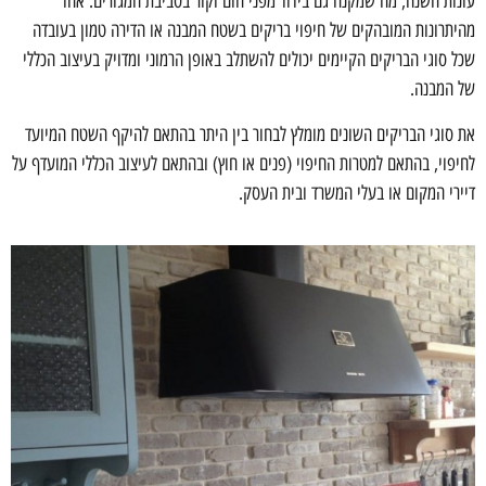
עונות השנה, מה שמקנה גם בידוד מפני חום וקור בסביבת המגורים. אחד
מהיתרונות המובהקים של חיפוי בריקים בשטח המבנה או הדירה טמון בעובדה
שכל סוגי הבריקים הקיימים יכולים להשתלב באופן הרמוני ומדויק בעיצוב הכללי
של המבנה.
את סוגי הבריקים השונים מומלץ לבחור בין היתר בהתאם להיקף השטח המיועד
לחיפוי, בהתאם למטרות החיפוי (פנים או חוץ) ובהתאם לעיצוב הכללי המועדף על
דיירי המקום או בעלי המשרד ובית העסק.