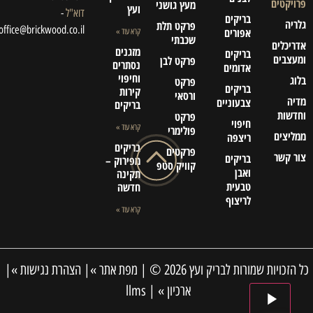
פרויקטים
מעץ גושני
ועץ
דוא"ל
-
בריקים
גלריה
פרקט תלת
office@brickwood.co.il
אפורים
קרא עוד »
שכבתי
אדריכלים
מזגנים
בריקים
ומעצבים
פרקט לבן
נסתרים
אדומים
וחיפוי
בלוג
פרקט
בריקים
קירות
ורסאי
מדיה
צבעוניים
בריקים
וחדשות
פרקט
חיפוי
קרא עוד »
פולימרי
ממליצים
ריצפה
בריקים
פרקטים
צור קשר
בריקים
מפירוק –
קוויק סטפ
ואבן
תקינה
טבעית
חדשה
לריצוף
קרא עוד »
כל הזכויות שמורות לבריק ועץ 2026 © |
מפת אתר »
|
הצהרת נגישות »
|
כדאי לצפות
ארכיון »
|
llms