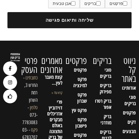
פרקטים
בריקים
אבן טבעית
שליחה ותיאום פגישה
ניווט
בריקים
פרקטים
מאמרים
פרטי
קל
אחרונים
העסק
סוגי
פרקטים
בריקים
באתר
קצת מעבר
כתובתינו
-
פרקט
לעץ…
בריקים
למינציה
החרש 3,
אודותינו
מפירוק
רמת
קרא עוד »
פרקט
סוגי
השרון
בריק רטרו
שברון
פרי
בריקים
אפור
דוידוביץ
טלפון
-
פרקט עץ
פרקטים
אדריכלים
073-
בריק
פרקט
מבקרים
דקים
מודרני
7783083
באולם
פישבון
פקס
- 03-
מבצעים
התצוגה
בריקים
פרקטים
של בריק
6783707
לבנים