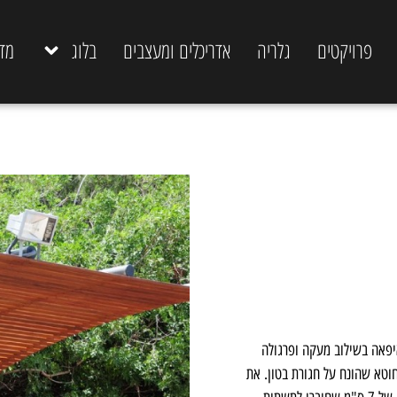
פרויקטים
גלריה
אדריכלים ומעצבים
בלוג
מד
משטח דק מעץ איפאה בשילוב מעקה ופרגולה
וטא שהונח על חגורת בטון. את