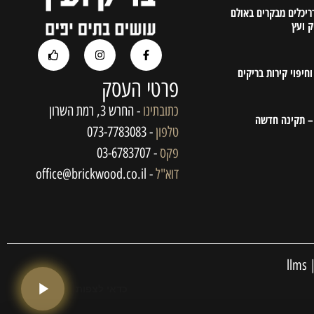
דריכלים מבקרים באולם
ק ועץ
חיפוי קירות בריקים
פרטי העסק
כתובתינו
- החרש 3, רמת השרון
 – תקינה חדשה
טלפון
- 073-7783083
פקס
- 03-6783707
דוא"ל
- office@brickwood.co.il
llms
כדאי לצפות