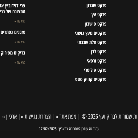
פרקט שברון
פרי דוידוביץ א
התצוגה של ברי
פרקט עץ
קרא עוד »
פרקט פישבון
מזגנים נסתרים ו
פרקטים מעץ גושני
פרקט תלת שכבתי
קרא עוד »
פרקט לבן
בריקים מפירוק
פרקט ורסאי
קרא עוד »
פרקט פולימרי
פרקטים קוויק סטפ
 שמורות לבריק ועץ 2026 © |
מפת אתר »
|
הצהרת נגישות »
|
ארכיון »
|
עמוד זה עודכן לאחרונה בתאריך: 17/02/2025