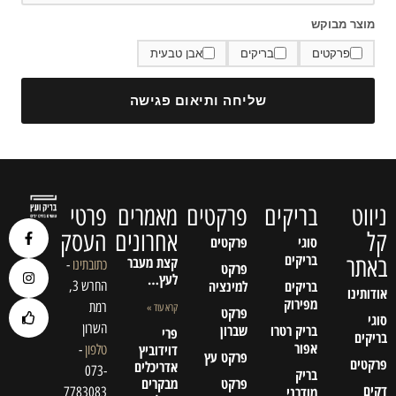
מוצר מבוקש
פרקטים
בריקים
אבן טבעית
שליחה ותיאום פגישה
ניווט
בריקים
פרקטים
מאמרים
פרטי
קל
אחרונים
העסק
סוגי
פרקטים
בריקים
באתר
קצת מעבר
כתובתינו
-
פרקט
לעץ…
בריקים
למינציה
החרש 3,
אודותינו
מפירוק
רמת
קרא עוד »
פרקט
סוגי
השרון
בריק רטרו
שברון
פרי
בריקים
אפור
דוידוביץ
טלפון
-
פרקט עץ
פרקטים
אדריכלים
073-
בריק
פרקט
מבקרים
דקים
מודרני
7783083