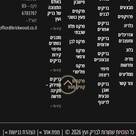
באולם
פישבון
פקס
- 03-
מבצעים
התצוגה
בריקים
פרקטים
של בריק
6783707
לבנים
פרויקטים
מעץ גושני
ועץ
דוא"ל
-
בריקים
גלריה
פרקט תלת
office@brickwood.co.il
אפורים
קרא עוד »
שכבתי
אדריכלים
מזגנים
בריקים
ומעצבים
פרקט לבן
נסתרים
אדומים
וחיפוי
בלוג
פרקט
בריקים
קירות
ורסאי
מדיה
צבעוניים
בריקים
וחדשות
פרקט
חיפוי
קרא עוד »
פולימרי
ממליצים
ריצפה
בריקים
פרקטים
צור קשר
בריקים
מפירוק –
קוויק סטפ
ואבן
תקינה
טבעית
חדשה
לריצוף
קרא עוד »
כדאי לצפות
כל הזכויות שמורות לבריק ועץ 2026 © |
מפת אתר »
|
הצהרת נגישות »
|