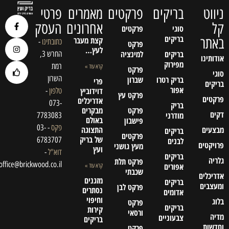
ניווט
בריקים
פרקטים
מאמרים
פרטי
קל
אחרונים
העסק
סוגי
פרקטים
בריקים
באתר
קצת מעבר
כתובתינו
-
פרקט
לעץ…
בריקים
למינציה
החרש 3,
אודותינו
מפירוק
רמת
קרא עוד »
פרקט
סוגי
השרון
בריק רטרו
שברון
פרי
בריקים
אפור
דוידוביץ
טלפון
-
פרקט עץ
פרקטים
אדריכלים
073-
בריק
פרקט
מבקרים
דקים
מודרני
7783083
באולם
פישבון
פקס
- 03-
מבצעים
התצוגה
בריקים
פרקטים
של בריק
6783707
לבנים
פרויקטים
מעץ גושני
ועץ
דוא"ל
-
בריקים
גלריה
פרקט תלת
office@brickwood.co.il
אפורים
קרא עוד »
שכבתי
אדריכלים
מזגנים
בריקים
ומעצבים
פרקט לבן
נסתרים
אדומים
וחיפוי
בלוג
פרקט
בריקים
קירות
ורסאי
מדיה
צבעוניים
בריקים
וחדשות
פרקט