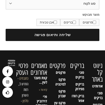
מוצר מבוקש
פרקטים
בריקים
אבן טבעית
שליחה ותיאום פגישה
ניווט
בריקים
פרקטים
מאמרים
פרטי
קל
אחרונים
העסק
סוגי
פרקטים
בריקים
באתר
קצת מעבר
כתובתינו
-
פרקט
לעץ…
בריקים
למינציה
החרש 3,
אודותינו
מפירוק
רמת
קרא עוד »
פרקט
סוגי
השרון
בריק רטרו
שברון
פרי
בריקים
אפור
דוידוביץ
טלפון
-
פרקט עץ
פרקטים