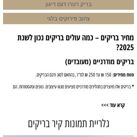
בריק רטרו דגם דיגון
צהוב פירוקים בלגי
מחיר בריקים – כמה עולים בריקים נכון לשנת
2025?
בריקים מודרניים (מעובדים)
טווח מחירים:
150 ₪ עד 250 ₪ למ"ר, בהתאם לסוג ודגם הבריקים.
*
בריקים אלו מיוצרים בתהליכים מודרניים מציעים מגוון עיצובים, גוונים וטקסטורות. הם
מתאימים לחיפוי קירות פנים וחוץ, משתלבים היטב בסגנונות עיצוב שונים.
קרא עוד >>>
בריקים מפירוק (ממוחזרים)
טווח מחירים:
200 ₪ עד 450 ₪ למ"ר, בהתאם למקור הייבוא ומצב הבריקים.
גלריית תמונות קיר בריקים
*
בריקים אלו מפורקים ממבנים ישנים, בעיקר באירופה, מביאים עמם היסטוריה ואותנטיות.