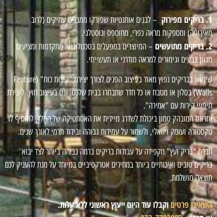
1. בריקים מפירוק
– לבנים אותנטיות שפורקו ממבנים עתיקים (לרוב
מאירופה) ומספקות מראה כפרי, מחוספס ונוסטלגי.
2. בריקים מתועשים
– המיוצרים במפעלים בטכנולוגיות מתקדמות ומציעים
מגוון צבעים וגימורים למראה מודרני או תעשייתי.
שימוש בבריקים נפוץ מאוד בעיצוב הפנים לצורך יצירת "קירות כוח" (Feature
Walls) בסלון או מטבח או כל חדר שתבחרו בבית שלכם, וגם בעיצוב חוץ ליצירת
חיפויי קירות עם "אמירה".
יתרונם המובהק טמון ביכולת לשדרג מיידית את האסתטיקה של החלל, להוסיף לו
טקסטורה ועומק ויזואלי, ולשמור על עמידות גבוהה ובידוד תרמי לאורך שנים.
חברת "בריק ועץ" מקפידה על עבודות בריקים ברמה גבוהה ביותר לצד יבוא
בריקים טובים ואיכותיים ביותר במחירים אטרקטיביים במיוחד על מנת להעניק לכם
תוצאה מושלמת.
השאירו פרטים
וקבלו עוד היום ייעוץ ראשוני ללא עלות.