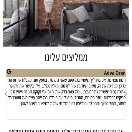
ממליצים עלינו
er
Adva Oren
!
חנות מצויינת. אני בתהליך שיפוץ ובכל פעם שאני נתקלת , בספק טוב ומקבלת שירות אני
מבח
כל כך מעריכה את זה, משום שיודעת שזה לא מובן מאליו בכלל... אלון בקשר איתי תקופה
שחי
ארוכה (כי השיפוץ קצת התעכב), ובכל פעם בדק איתי האם אני זקוקה לעזרה וייעץ לגבי
בריקים בסבלנות, שלח תמונות, הסביר. סייע לי עם הובלה ובכל שלב עשה מעל ומעבר כדי
לעזור, והכול בחיוך ורוחב לב. ממליצה בחום לכל מי שזקוק לחיפויים לפנות לאלון
אם אהבתם את העבודות שלנו, נשמח שגם אתם תמליצו