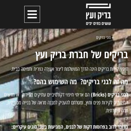
דף הבית
»
סוגי בריקים
בריקים של חברת בריק ועץ
חיפוי קירות בריקים הינה הדרך המושלמת ליצור אווירה כפרית וחמימה בבית.
מה זה לבני בריקים? מה השימוש בהם?
לבני בריקים (Bricks)
הם אריחי חיפוי דקורטיביים עתיקים מפירוק או חדשים
המיועדים לקירות פנים וחוץ, ומטרתם להעניק למבנה מראה של בנייה מסורתית,
חמה ויוקרתית.
מדובר לרוב בפרוסות דקות של לבנים, המגיעות בשני סוגים עיקריים: