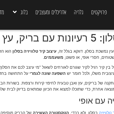
פרויקטים
גלריה
אדריכלים ומעצבים
בלוג
מד
 עץ ואבן
ין נמשכת בסלון. דווקא בגלל זה,
עיצוב קיר טלוויזיה בסלון
הוא הזד
שטוחים, חסרי אופי, או פשוט,
משעממים
.
 קיר רגיל לקיר שגורם לאורחים לשאול "מי עיצב לכם את הסלון?"
יצובית משלו, ולכל חומר יש
השפעה שונה לגמרי
על התחושה בחדר
התקנה של בריקים, עץ ואבן טבעית לחיפוי קירות ורצפות. בשורות הבא
ותוצאה אחרת, כדי שתוכלו למצוא את הכיוון שמתאים בדיוק לבית שלכ
 טלוויזיה
בסלון, ולא בכדי.
הטקסטורה העשירה
של הבריק מוסיפה ע