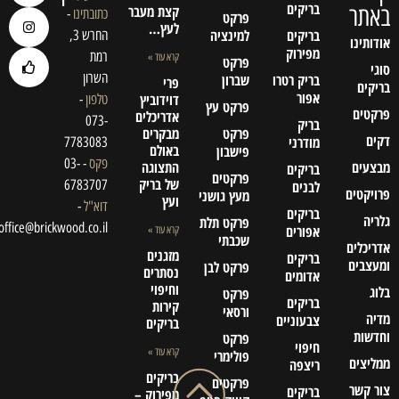
בריקים
באתר
קצת מעבר
כתובתינו
-
פרקט
לעץ…
בריקים
למינציה
החרש 3,
אודותינו
מפירוק
רמת
קרא עוד »
פרקט
סוגי
השרון
בריק רטרו
שברון
פרי
בריקים
אפור
דוידוביץ
טלפון
-
פרקט עץ
פרקטים
אדריכלים
073-
בריק
פרקט
מבקרים
דקים
מודרני
7783083
באולם
פישבון
פקס
- 03-
מבצעים
התצוגה
בריקים
פרקטים
של בריק
6783707
לבנים
פרויקטים
מעץ גושני
ועץ
דוא"ל
-
בריקים
גלריה
פרקט תלת
office@brickwood.co.il
אפורים
קרא עוד »
שכבתי
אדריכלים
מזגנים
בריקים
ומעצבים
פרקט לבן
נסתרים
אדומים
וחיפוי
בלוג
פרקט
בריקים
קירות
ורסאי
מדיה
צבעוניים
בריקים
וחדשות
פרקט
חיפוי
קרא עוד »
פולימרי
ממליצים
ריצפה
בריקים
פרקטים
צור קשר
בריקים
מפירוק –