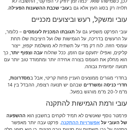
לכן, כשמישהו שואל "כמה זמן יחזיק לי הפרקט", התשובה לא
תלויה רק בסוג העץ אלא גם ב
עובי שכבת ההשענות הפעילה
.
עובי ומשקל, רעש וביצועים מכניים
עובי הפרקט משפיע גם על
תגובתו המכנית לעומסים
– כלומר,
על הרעשים בדריכה, על הגמישות שלו ועל היציבות שלו תחת
עומסי הזזה. לוח דק מדי על תשתית לא מושלמת יקפוץ, ייצור
קליקים, ואפילו יתעקם עם הזמן. ככל שהלוח
עבה וצפוף יותר
, כך
הוא מחלק את העומס בצורה אחידה יותר ומתמודד טוב יותר עם
תנועה יומיומית גבוהה.
בחדרי מגורים ממוצעים העניין פחות קריטי, אבל ב
מסדרונות,
חדרי כניסה ומשרדים
שבהם יש תנועה רצופה, ההבדל בין 14
מ"מ ל-20 מ"מ מורגש בפועל.
עובי ורמת הגמישות להתקנה
פרמטר נוסף שאנשים לא תמיד לוקחים בחשבון הוא
ההשפעה
של העובי על
אפשרויות ההתקנה
. פרקט עבה יותר מאפשר
התקנה על גבי תשתיות עם סטיות גובה קטנות, כי הוא סופג חלק