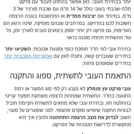
יותר בבחירת העובי. כאן אפשר בהחלט לעבוד עם פרקט
תלת-שכבתי בעובי כולל של 14 מ"מ עם שכבת פורניר של 3
מ"מ, במיוחד אם
יציבות ממדית
או התחשבות בגובה הרצפה
חשובות לכם בפרויקט. במרחבים שבהם מוסיקה, שינה ורוגע הם
העדיפות, גם פרקט דק יותר יספק ביצועים טובים לאורך זמן, כל
עוד התשתית תחתיו מוכנה כראוי.
בחירת עובי לפי חדר חוסכת כסף ומונעת אכזבות:
השקיעו יותר
בחדרים שעובדים קשה, ותוכלו לאזן עם
אפשרויות חסכוניות יותר
בחדרים שסופגים פחות.
התאמת העובי לתשתית, ספוג והתקנה
עובי פרקט עץ מומלץ
לא נקבע רק לפי סוג המוצר או רמת
התנועה בחדר. התשתית שמתחת לרצפה משחקת תפקיד קריטי
בהחלטה הזו, ובחירת עובי שלא מתאים לתשתית הקיימת תוביל
לבעיות התקנה שיופיעו מוקדם מהצפוי. לפני שסוגרים על מוצר,
חשוב
לבדוק את מצב הרצפה התחתונה
ולהבין איך היא
מתקשרת לדרישות הטכניות של הפרקט.