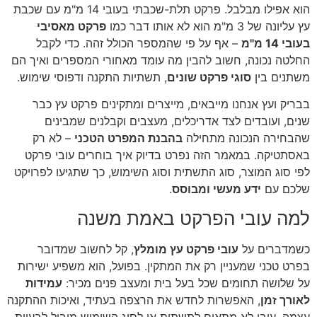
הוא אפילו מבלבל. פרקט תלת-שכבתי בעובי 14 מ"מ עם שכבת
עץ עליונה של 3 מ"מ הוא לא אותו דבר כמו
פרקט מאסיבי
בעובי 14 מ"מ
– אף על פי שהמספר הכולל זהה. כדי לקבל
החלטה נכונה, חשוב להבין מה עומד מאחורי המספרים ואיך הם
משתנים בין
סוגי פרקט שונים
, תשתיות התקנה ודפוסי שימוש.
בבריק ועץ אנחנו מייבאים, מייצרים ומתקינים פרקט עץ כבר
שנים, ועובדים לצד אדריכלים, מעצבים וקבלנים שמבינים
שהבחירה הנכונה מתחילה
בהבנת המפרט הטכני
– לא רק
באסתטיקה. במאמר הזה נפרט בדיוק איך בוחרים עובי פרקט
לפי סוג המוצר, סוג התשתית וסוג השימוש, כך שתגיעו לפרויקט
שלכם עם
ידע מעשי ומבוסס
.
למה עובי הפרקט באמת משנה
כשמדברים על
עובי פרקט עץ מומלץ
, קל לחשוב שמדובר
בפרט טכני שמעניין רק את המתקין. בפועל, הוא משפיע ישירות
על שלושה תחומים שכל בעל בית ומעצב פנים מכיר:
עמידות
לאורך זמן
, האפשרות לחדש את הרצפה בעתיד, ואיכות ההתקנה