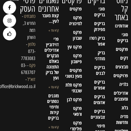
ניווט
בריקים
פרקטים
מאמרים
פרטי
קל
אחרונים
העסק
סוגי
פרקטים
בריקים
באתר
קצת מעבר
כתובתינו
-
פרקט
לעץ…
בריקים
למינציה
החרש 3,
אודותינו
מפירוק
רמת
קרא עוד »
פרקט
סוגי
השרון
בריק רטרו
שברון
פרי
בריקים
אפור
דוידוביץ
טלפון
-
פרקט עץ
פרקטים
אדריכלים
073-
בריק
פרקט
מבקרים
דקים
מודרני
7783083
באולם
פישבון
פקס
- 03-
מבצעים
התצוגה
בריקים
פרקטים
של בריק
6783707
לבנים
פרויקטים
מעץ גושני
ועץ
דוא"ל
-
בריקים
גלריה
פרקט תלת
office@brickwood.co.il
אפורים
קרא עוד »
שכבתי
אדריכלים
מזגנים
בריקים
ומעצבים
פרקט לבן
נסתרים
אדומים
וחיפוי
בלוג
פרקט
בריקים
קירות
ורסאי
מדיה
צבעוניים
בריקים
וחדשות
פרקט
חיפוי
קרא עוד »
פולימרי