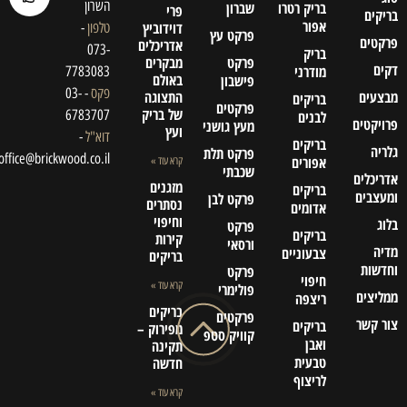
השרון
בריק רטרו
שברון
פרי
בריקים
אפור
דוידוביץ
טלפון
-
פרקט עץ
פרקטים
אדריכלים
073-
בריק
פרקט
מבקרים
דקים
מודרני
7783083
באולם
פישבון
פקס
- 03-
מבצעים
התצוגה
בריקים
פרקטים
של בריק
6783707
לבנים
פרויקטים
מעץ גושני
ועץ
דוא"ל
-
בריקים
גלריה
פרקט תלת
office@brickwood.co.il
אפורים
קרא עוד »
שכבתי
אדריכלים
מזגנים
בריקים
ומעצבים
פרקט לבן
נסתרים
אדומים
וחיפוי
בלוג
פרקט
בריקים
קירות
ורסאי
מדיה
צבעוניים
בריקים
וחדשות
פרקט
חיפוי
קרא עוד »
פולימרי
ממליצים
ריצפה
בריקים
פרקטים
צור קשר
בריקים
מפירוק –
קוויק סטפ
ואבן
תקינה
טבעית
חדשה
לריצוף
קרא עוד »