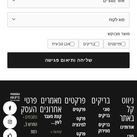
מוצר מבוקש
פרקטים
בריקים
אבן טבעית
שליחה ותיאום פגישה
ניווט
בריקים
פרקטים
מאמרים
פרטי
קל
אחרונים
העסק
סוגי
פרקטים
בריקים
באתר
קצת מעבר
כתובתינו
-
פרקט
לעץ…
בריקים
למינציה
החרש 3,
אודותינו
מפירוק
רמת
קרא עוד »
פרקט
סוגי