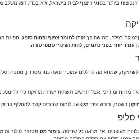
הנפוצות ביותר ב
סוגי ריצוף לבית
בישראל, ולא בכדי. הוא משלב
מר
יקה
רמיקה רגילה, מה שהופך אותו ל
חומר צפוף ופחות סופג
עמיד יותר בפני כתמים, לחות ושינויי טמפרטורה
.
 לשחיקה
, שמתאימה לחללים עמוסי תנועה כמו מסדרון, מטבח וסלון. 
יקון
בשטח, ודורש ציוד מקצועי. לוחות שבורים קשה להחליף בדיוק 
 סליפ
ונות מעוצבים, אך מראה כל שריטה.
גימור מט
מסתיר לכלוך וסימני
ור אנטי-סליפ
עם מקדם החלקה מתאים.