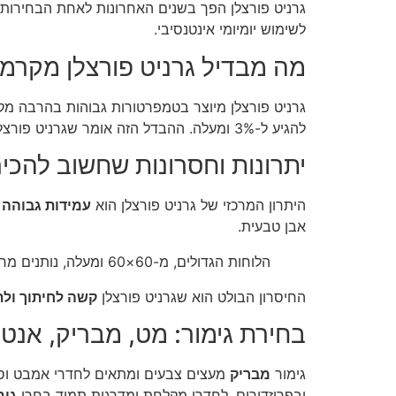
גרניט פורצלן הפך בשנים האחרונות לאחת הבחירות 
לשימוש יומיומי אינטנסיבי.
מה מבדיל גרניט פורצלן מקרמ
גרניט פורצלן מיוצר בטמפרטורות גבוהות בהרבה מק
להגיע ל-3% ומעלה. ההבדל הזה אומר שגרניט פורצלן
יתרונות וחסרונות שחשוב להכיר
היתרון המרכזי של גרניט פורצלן הוא
עמידות גבוהה
אבן טבעית.
הלוחות הגדולים, מ-60×60 ומעלה, נותנים מראה מרווח ומודרני, אבל דורשים תשתית ישרה ומדויקת כדי להימנע מסדקים בפוגות.
החיסרון הבולט הוא שגרניט פורצלן
קשה לחיתוך ולת
בחירת גימור: מט, מבריק, אנטי
גימור
מבריק
מעצים צבעים ומתאים לחדרי אמבט וסל
ובפרוזדורים. לחדרי מקלחת ומדרגות תמיד בחרו
גימ