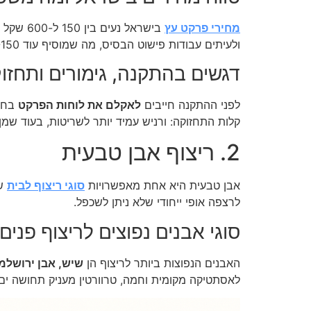
מחירי פרקט עץ
בישראל נעים בין 150 ל-600 שקל למ"ר עבור החומר בלבד, תלוי בסוג העץ, עובי הלוח ומקור הייצור.
ולעיתים עבודות פישוט הבסיס, מה שמוסיף עוד 80-150 שקל למ"ר.
דגשים בהתקנה, גימורים ותחזו
לפני ההתקנה חייבים
לאקלם את לוחות הפרקט
בחלל לפחות 48-72 שעו
קלות התחזוקה: ורניש עמיד יותר לשריטות, בעוד שמ
2. ריצוף אבן טבעית
אבן טבעית היא אחת מאפשרויות
סוגי ריצוף לבית
ש
לרצפה אופי ייחודי שלא ניתן לשכפל.
סוגי אבנים נפוצים לריצוף פנים
האבנים הנפוצות ביותר לריצוף הן
שיש, אבן ירושלמי
לאסתטיקה מקומית וחמה, טרוורטין מעניק תחושה ים-ת